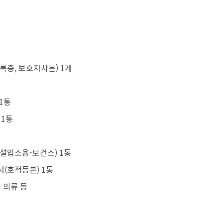
록증, 보호자사본) 1개
개
1통
 1통
설입소용-보건소) 1통
(호적등본) 1통
 의류 등