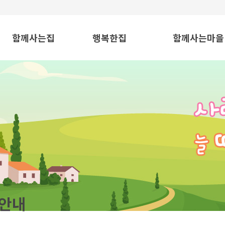
함께사는집
행복한집
함께사는마을
운영이념 및 목표
운영이념 및 목표
운영이념 및 목
시설현황
시설현황
시설현황
조직도
식품 제조사업
사진방
사진방
망사포대 제조사업
프로그램
프로그램
사진방
입소상담안내
입소상담안내
함께사는집
안내