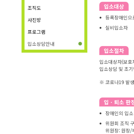
입소대상
조직도
등록장애인으로
사진방
실비입소자
프로그램
입소상담안내
입소절차
입소대상자(보호자
입소상담 및 초기
※ 코로나19 발
입ㆍ퇴소 판
장애인의 입소
위원회 조직 
위원장: 원장/