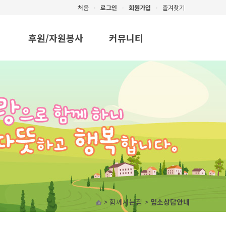
처음
ㆍ
로그인
ㆍ
회원가입
ㆍ
즐겨찾기
후원/자원봉사
커뮤니티
표
후원
공지사항/뉴스
자원봉사
일반자료실
질문과 답변
사진자료실
자유게시판
> 함께사는집 >
입소상담안내