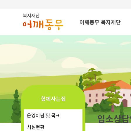
탑메뉴 바로가기
본문 바로가기
어깨동무 복지재단
법인소개
운영이념 및 목표
법인연혁
조직도
찾아오시는 길
함께사는집
운영이념 및 목표
입소상담
시설현황