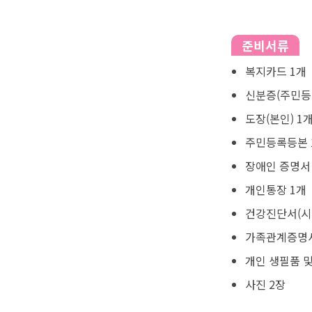
준비서류
복지카드 1개
신분증(주민등
도장(본인) 1
주민등록등본 
장애인 증명서
개인통장 1개
건강진단서(시
가족관계증명서
개인 생필품 및
사진 2장