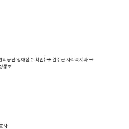
관리공단 장애점수 확인) → 완주군 사회복지과 →
결정통보
간호사