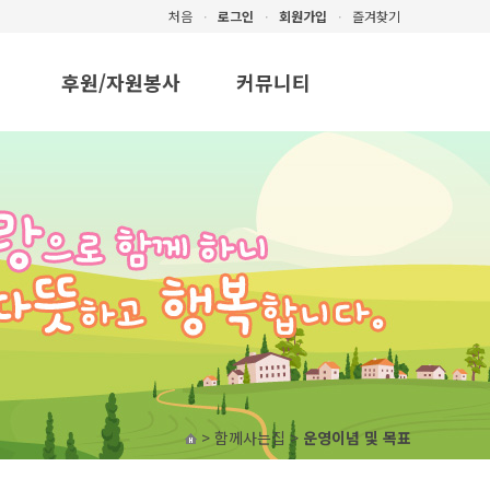
처음
ㆍ
로그인
ㆍ
회원가입
ㆍ
즐겨찾기
후원/자원봉사
커뮤니티
표
후원
공지사항/뉴스
자원봉사
일반자료실
질문과 답변
사진자료실
자유게시판
> 함께사는집 >
운영이념 및 목표