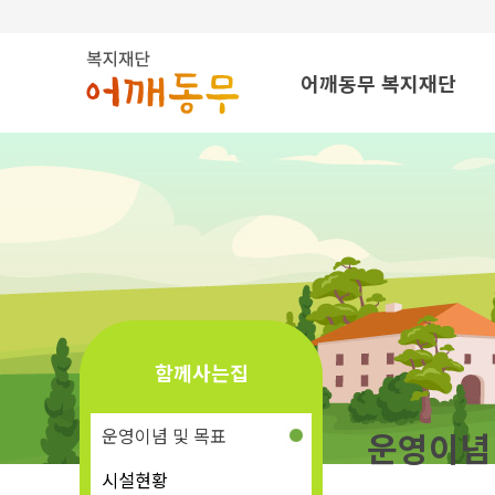
탑메뉴 바로가기
본문 바로가기
어깨동무 복지재단
법인소개
운영이념 및 목표
법인연혁
조직도
찾아오시는 길
함께사는집
운영이념 및 목표
운영이념
시설현황