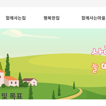
함께사는집
행복한집
함께사는마을
운영이념 및 목표
운영이념 및 목표
운영이념 및 목
시설현황
시설현황
시설현황
조직도
식품 제조사업
사진방
사진방
망사포대 제조사업
프로그램
프로그램
사진방
입소상담안내
입소상담안내
함께사는집
 및 목표